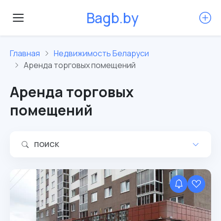
B
a
g
b
.
b
y
Главная
Недвижимость Беларуси
Аренда торговых помещений
Аренда торговых
помещений
ПОИСК