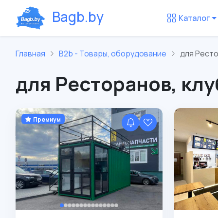
B
a
g
b
.
b
y
Каталог
Главная
B2b - Товары, оборудование
для Ресто
для Ресторанов, клу
Премиум