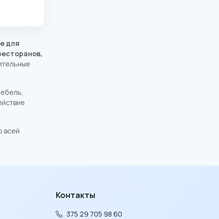
е для
ресторанов,
нительные
мебель,
ействие
о всей
Контакты
375 29 705 98 60