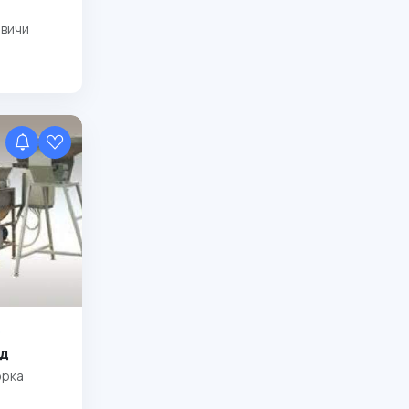
овичи
е
д
орка