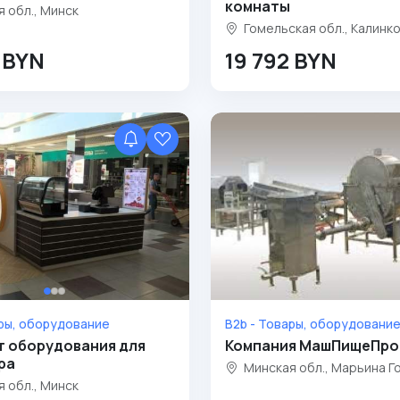
комнаты
 обл., Минск
Гомельская обл., Калинк
4 BYN
19 792 BYN
ары, оборудование
B2b - Товары, оборудовани
т оборудования для
Компания МашПищеПро
ра
Минская обл., Марьина Г
 обл., Минск