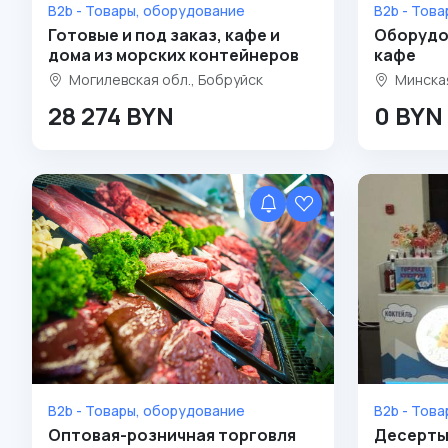
B2b - Товары, оборудование
B2b - Тов
Готовые и под заказ, кафе и
Оборудо
дома из морских контейнеров
кафе
Могилевская обл., Бобруйск
Минская
28 274 BYN
0 BYN
B2b - Товары, оборудование
B2b - Тов
Оптовая-розничная торговля
Десерты