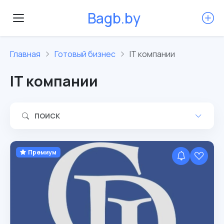
B
a
g
b
.
b
y
Главная
Готовый бизнес
IT компании
IT компании
ПОИСК
Премиум