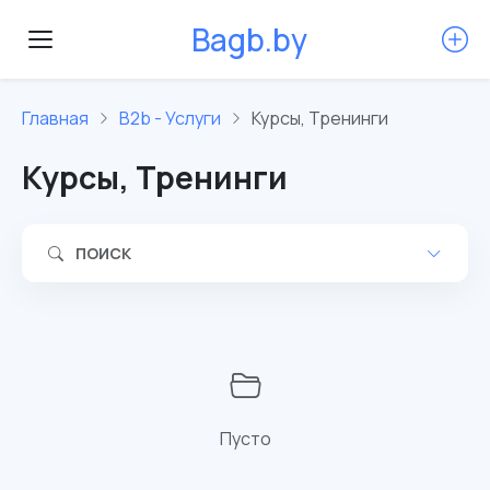
B
a
g
b
.
b
y
Главная
B2b - Услуги
Курсы, Тренинги
Курсы, Тренинги
ПОИСК
Пусто