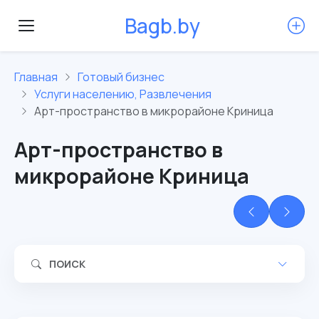
B
a
g
b
.
b
y
Главная
Готовый бизнес
Услуги населению, Развлечения
Арт-пространство в микрорайоне Криница
Арт-пространство в
микрорайоне Криница
ПОИСК