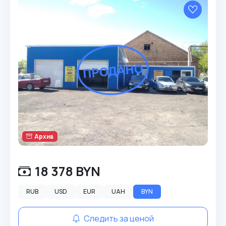
Архив
18 378 BYN
RUB
USD
EUR
UAH
BYN
Следить за ценой