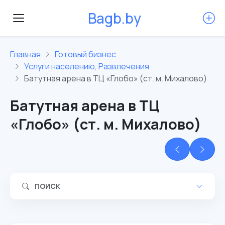
B
a
g
b
.
b
y
Главная
Готовый бизнес
Услуги населению, Развлечения
Батутная арена в ТЦ «Глобо» (ст. м. Михалово)
Батутная арена в ТЦ
«Глобо» (ст. м. Михалово)
ПОИСК