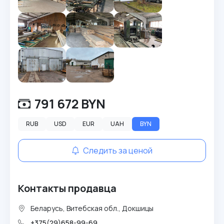
791 672 BYN
RUB
USD
EUR
UAH
BYN
Следить за ценой
Контакты продавца
Беларусь, Витебская обл., Докшицы
+375(29)658-99-69