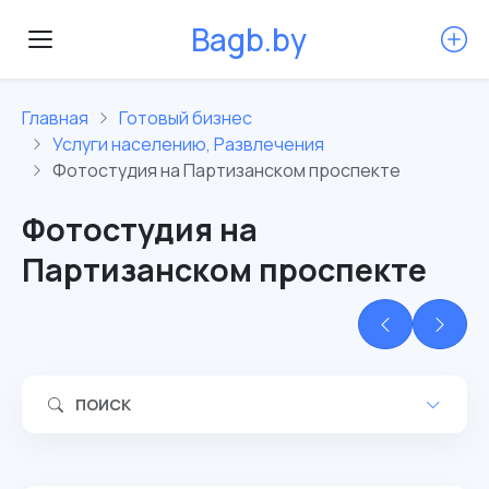
B
a
g
b
.
b
y
Главная
Готовый бизнес
Услуги населению, Развлечения
Фотостудия на Партизанском проспекте
Фотостудия на
Партизанском проспекте
ПОИСК