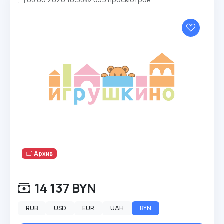
Архив
14 137 BYN
RUB
USD
EUR
UAH
BYN