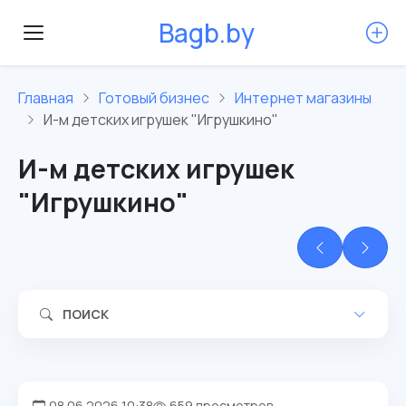
B
a
g
b
.
b
y
Главная
Готовый бизнес
Интернет магазины
И-м детских игрушек "Игрушкино"
И-м детских игрушек
"Игрушкино"
ПОИСК
08.06.2026 10:38
659 просмотров