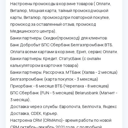
Настроены промокоды в корзине товаров ( Оплати,
Виталюр, Моцная карта, тайный промокод моцной
карты, Виталюр, промокод при повторной покупке,
промокод за оставленный отзыв, промокод
Медицинского центра).
Банки партнеры. Скидки(промокод) для клиентов:
Банк Добробыт БПС Сбербанк Белгазпромбанк ВТБ.
Оплата всеми картами в корзине, Ерип, сервис Оплати.
Банки партнеры. Кредит. СтатусБанк (с онлайн
калькулятором в карточке товара)
Банки партнеры. Рассрочка. МТБанк (Халва - 2 месяца)
Белгазпромбанк (карта покупок - 3 мексяца)
Приорбанк - 6 месяце ВТБ (Черепаха - 8 месяцев)
БПС Сбербанк (FUN - 5 месяцев) Belarusbank (Магнит -
3 месяца).
Доставка через службы: Европочта, Белпочта, Яндекс
Доставка, CDEK, Курьер.
Настроена CRM (CRMAmo)- время работы по новой
CRM октябрь-декабрь 2021 года, c подробной