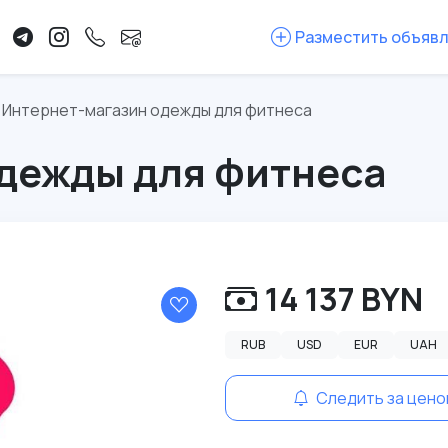
Разместить объяв
Интернет-магазин одежды для фитнеса
дежды для фитнеса
14 137 BYN
RUB
USD
EUR
UAH
Следить за цено