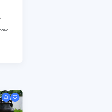
о
торые