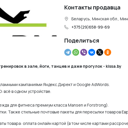
Контакты продавца
Беларусь, Минская обл., Ми
+375(29)658-99-69
Поделиться
нировок в зале, йоги, танцев и даже прогулок - kissa.by
кламными кампаниями Яндекс.Директ и Google AdWords.
О: всё в одном устройстве.
ежда для фитнеса премиум класса Mansen и Forstrong).
тки. Также стильные почтовые пакеты для пересылки товаров Ев
ы товара: оплата онлайн картой (в том числе картами рассроч