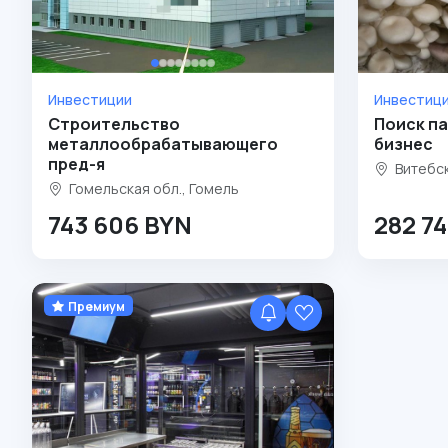
Инвестиции
Инвестиц
Строительство
Поиск па
металлообрабатывающего
бизнес
пред-я
Витебск
Гомельская обл., Гомель
743 606 BYN
282 7
Премиум