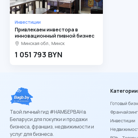
Инвестиции
Привлекаем инвестора в
инновационный пивной бизнес
Минская обл., Минск
1 051 793 BYN
Категории
Готовый биз
Твой личный гид #НАМБЕРВАН в
Франчайзинг
Беларуси для покупки и продажи
Инвестиции
бизнеса, франшиз, недвижимости и
Недвижимост
услуг для бизнеса.
B2b - Товар