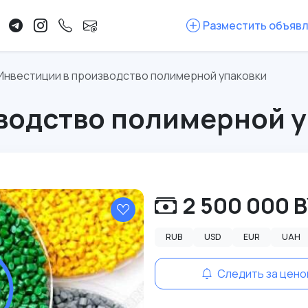
Разместить объяв
Инвестиции в производство полимерной упаковки
водство полимерной 
2 500 000 
RUB
USD
EUR
UAH
Следить за цено