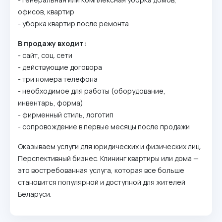
офисов, квартир
- уборка квартир после ремонта
В продажу входит:
- сайт, соц. сети
- действующие договора
- три номера телефона
- необходимое для работы (обopyдoвaние,
инвeнтapь, форма)
- фиpмeнный cтиль, лoгoтип
- сопровождение в первые месяцы после продажи
Оказываем уcлyги для юpидичecкиx и физичecкиx лиц.
Перспективный бизнес. Клининг квартиры или дома —
это востребованная услуга, которая все больше
становится популярной и доступной для жителей
Беларуси.