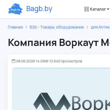
B
a
g
b
.
b
y
Каталог
Главная
B2b - Товары, оборудование
для Аптек
Компания Воркаут М
08.06.2026 14:09
12 640 просмотров