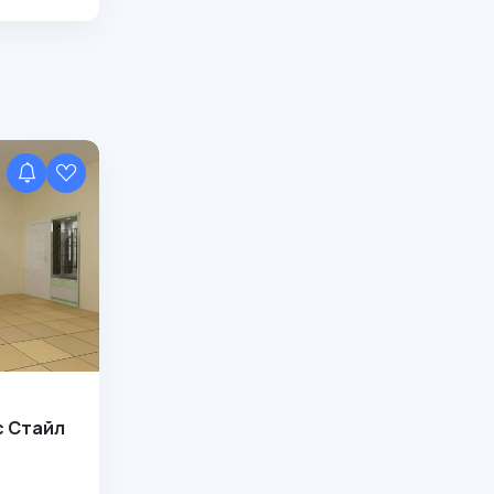
е
с Стайл