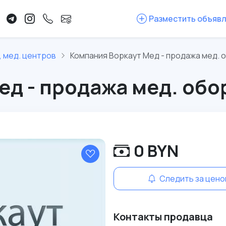
Разместить объяв
, мед. центров
Компания Воркаут Мед - продажа мед. 
ед - продажа мед. об
0 BYN
Следить за цено
Контакты продавца