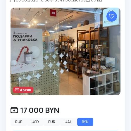
Архив
17 000 BYN
RUB
USD
EUR
UAH
BYN