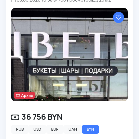
Архив
36 756 BYN
RUB
USD
EUR
UAH
BYN