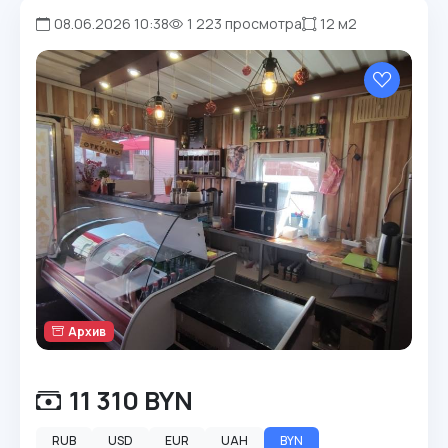
08.06.2026 10:38
1 223 просмотра
12 м2
Архив
11 310 BYN
RUB
USD
EUR
UAH
BYN