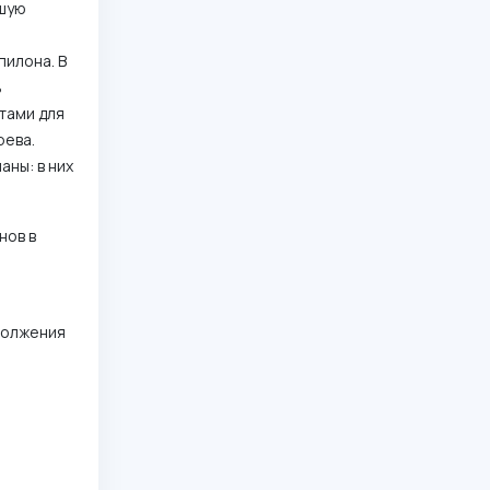
ьшую
пилона. В
ь
тами для
рева.
ны: в них
нов в
е
одолжения