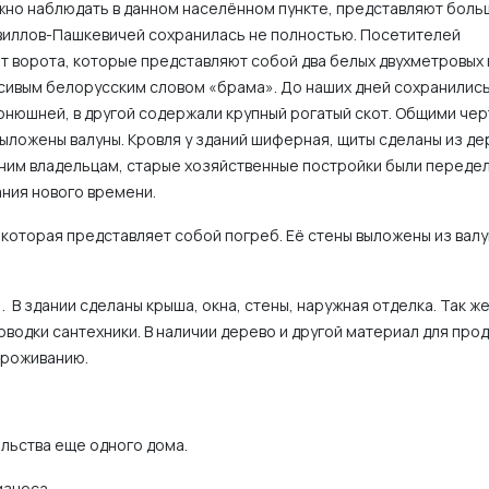
ожно наблюдать в данном населённом пункте, представляют бол
ивиллов-Пашкевичей сохранилась не полностью. Посетителей
ют ворота, которые представляют собой два белых двухметровых 
сивым белорусским словом «брама». До наших дней сохранилис
конюшней, в другой содержали крупный рогатый скот. Общими чер
ыложены валуны. Кровля у зданий шиферная, щиты сделаны из де
ним владельцам, старые хозяйственные постройки были передела
ания нового времени.
которая представляет собой погреб. Её стены выложены из валу
. В здании сделаны крыша, окна, стены, наружная отделка. Так ж
оводки сантехники. В наличии дерево и другой материал для пр
проживанию.
ельства еще одного дома.
изнеса.