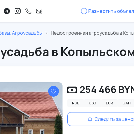
Разместить объяв
базы, Агроусадьбы
Недостроенная агроусадьба в Коп
усадьба в Копыльско
254 466 BY
RUB
USD
EUR
UAH
Следить за цено