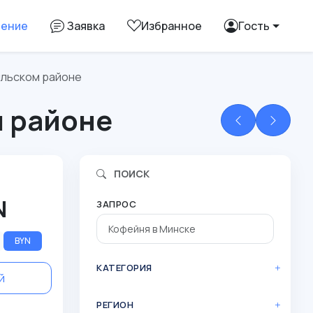
ление
Заявка
Избранное
Гость
ыльском районе
м районе
ПОИСК
N
ЗАПРОС
BYN
КАТЕГОРИЯ
й
РЕГИОН