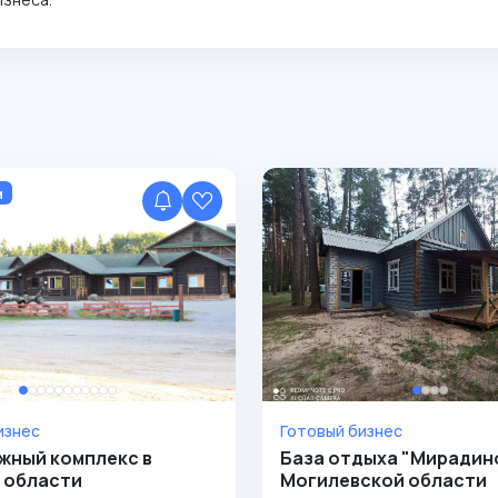
м
изнес
Готовый бизнес
жный комплекс в
База отдыха "Мирадино
 области
Могилевской области