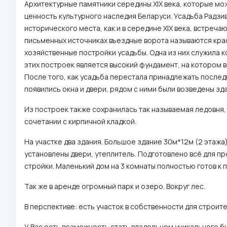
Архитектурные памятники середины XIX века, которые м
ценность культурного наследия Беларуси. Усадьба Радз
исторического места, как и в середине XIX века, встреча
письменных источниках въездные ворота называются кра
хозяйственные постройки усадьбы. Одна из них служила 
этих построек является высокий фундамент, на котором в
После того, как усадьба перестала принадлежать послед
появились окна и двери, рядом с ними были возведены зд
Из построек также сохранилась так называемая ледовня, 
сочетании с кирпичной кладкой.
На участке два здания. Большое здание 30м*12м (2 этажа)
установлены двери, утеплитель. Подготовлено всё для пр
стройки. Маленький дом на 3 комнаты полностью готов к 
Так же в аренде огромный парк и озеро. Вокруг лес.
В перспективе: есть участок в собственности для строит
У Вас есть возможность стать владельцем уникального б