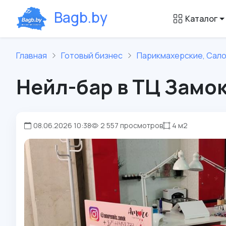
B
a
g
b
.
b
y
Каталог
Главная
Готовый бизнес
Парикмахерские, Сал
Нейл-бар в ТЦ Замо
08.06.2026 10:38
2 557 просмотров
4 м2