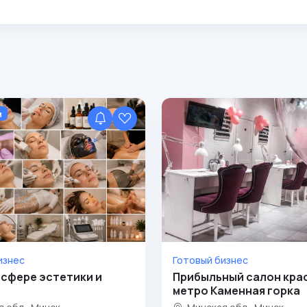
м
изнес
Готовый бизнес
 сфере эстетики и
Прибыльный салон кра
метро Каменная горка