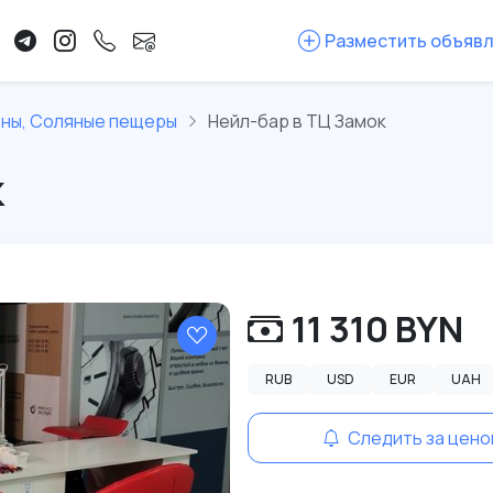
Разместить объяв
оны, Соляные пещеры
Нейл-бар в ТЦ Замок
к
11 310 BYN
RUB
USD
EUR
UAH
Следить за цено