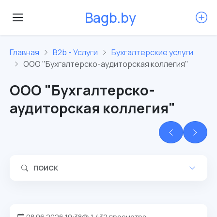
B
a
g
b
.
b
y
Главная
B2b - Услуги
Бухгалтерские услуги
ООО "Бухгалтерско-аудиторская коллегия"
ООО "Бухгалтерско-
аудиторская коллегия"
ПОИСК
08.06.2026 10:38
1 432 просмотра