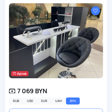
Архив
7 069 BYN
RUB
USD
EUR
UAH
BYN