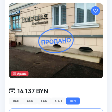
Архив
14 137 BYN
RUB
USD
EUR
UAH
BYN