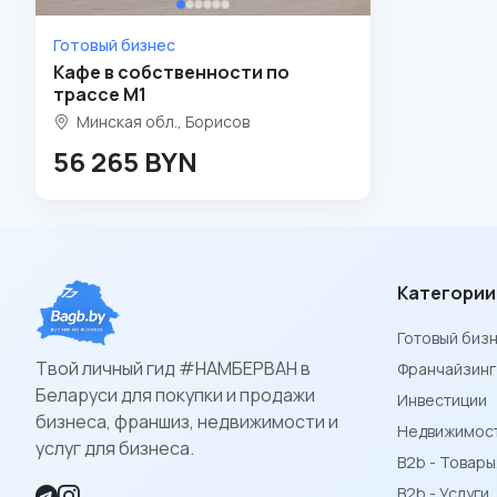
Готовый бизнес
Кафе в собственности по
трассе М1
Минская обл., Борисов
56 265 BYN
Категории
Готовый биз
Твой личный гид #НАМБЕРВАН в
Франчайзинг
Беларуси для покупки и продажи
Инвестиции
бизнеса, франшиз, недвижимости и
Недвижимост
услуг для бизнеса.
B2b - Товар
B2b - Услуги