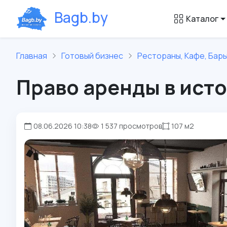
B
a
g
b
.
b
y
Каталог
Главная
Готовый бизнес
Рестораны, Кафе, Бары
Право аренды в ист
08.06.2026 10:38
1 537 просмотров
107 м2