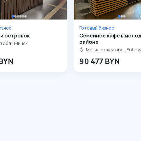
изнес
Готовый бизнес
й островок
Семейное кафе в моло
районе
 обл., Минск
Могилевская обл., Бобру
 BYN
90 477 BYN