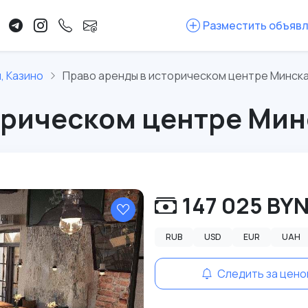
Разместить объяв
, Казино
Право аренды в историческом центре Минск
орическом центре Мин
147 025 BY
RUB
USD
EUR
UAH
Следить за цено