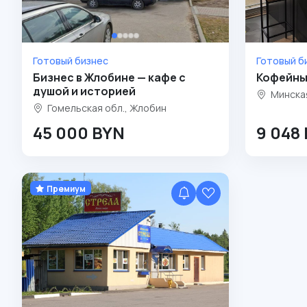
Готовый бизнес
Готовый б
Бизнес в Жлобине — кафе с
Кофейны
душой и историей
Минская
Гомельская обл., Жлобин
45 000 BYN
9 048
Премиум