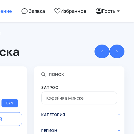
ление
Заявка
Избранное
Гость
а
ска
ПОИСК
N
ЗАПРОС
BYN
КАТЕГОРИЯ
й
РЕГИОН