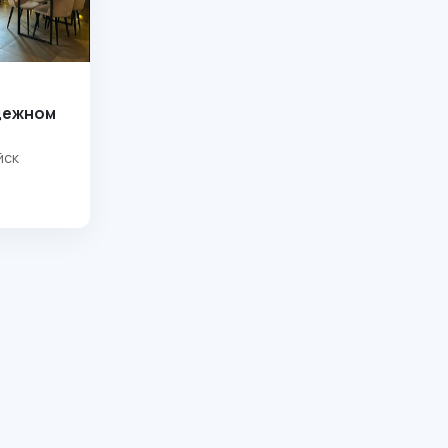
дежном
йск