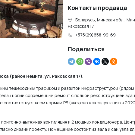
Контакты продавца
Беларусь, Минская обл., Мин
Раковская 17
+375(29)658-99-69
Поделиться
а (район Немига, ул. Раковская 17).
соким пешеходным трафиком и развитой инфраструктурой (рядом
сделан новый современный ремонт с полной реконструкцией здани
соответствует всем нормам РБ (введено в эксплуатацию в 2022 
а приточно-вытяжная вентиляция и 2 мощных кондиционера. Цен
ласно дизайн проекту. Помещение состоит из зала и сан.узла дл