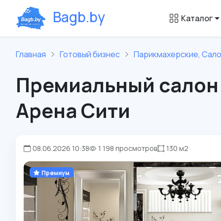
B
a
g
b
.
b
y
Каталог
Главная
Готовый бизнес
Парикмахерские, Сал
Премиальный салон 
Арена Сити
08.06.2026 10:38
1 198 просмотров
130 м2
Премиум