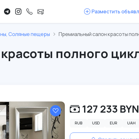
Разместить объяв
оны, Соляные пещеры
Премиальный салон красоты полн
красоты полного цикл
127 233 BY
RUB
USD
EUR
UAH