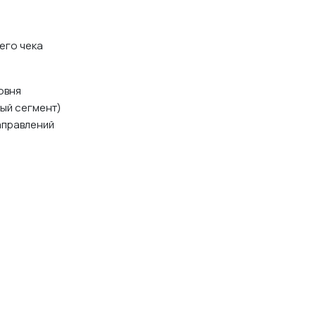
его чека
овня
ый сегмент)
аправлений