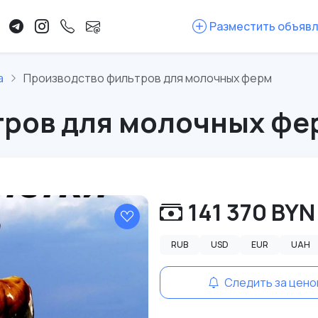
Разместить объяв
а
Производство фильтров для молочных ферм
тров для молочных фе
141 370 BYN
RUB
USD
EUR
UAH
Следить за цено