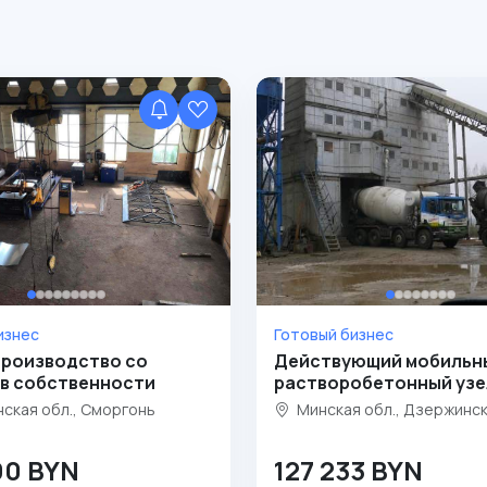
изнес
Готовый бизнес
роизводство со
Действующий мобильн
 в собственности
растворобетонный узе
ская обл., Сморгонь
Минская обл., Дзержинс
90 BYN
127 233 BYN