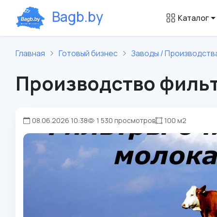
B
a
g
b
.
b
y
Каталог
Главная
Готовый бизнес
Заводы / Производств
Производство филь
08.06.2026 10:38
1 530 просмотров
100 м2