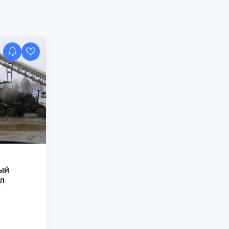
ый
л
к