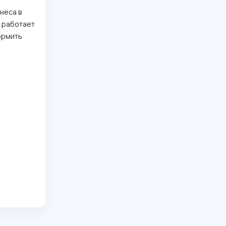
неса в
и работает
ормить