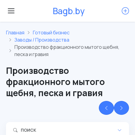
B
a
g
b
.
b
y
Главная
Готовый бизнес
Заводы / Производства
Производство фракционного мытого щебня,
песка и гравия
Производство
фракционного мытого
щебня, песка и гравия
ПОИСК