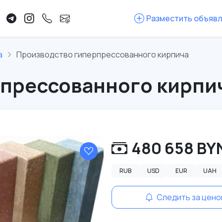
Разместить объяв
а
Производство гиперпрессованного кирпича
прессованного кирпи
480 658 BY
RUB
USD
EUR
UAH
Следить за цено