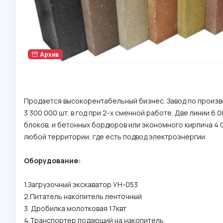
Архив
Продается высокорентабельный бизнес. Завод по произ
3 300 000 шт. в год при 2-х сменной работе. Две линии 6 
блоков, и бетонных бордюров или экономного кирпича 4 0
любой территории, где есть подвод электроэнергии.
Оборудование:
1.Загрузочный экскаватор УН-053
2.Питатель накопитель ленточный
3. Дробилка молотковая 17квт
4.Транспортер подающий на накопитель