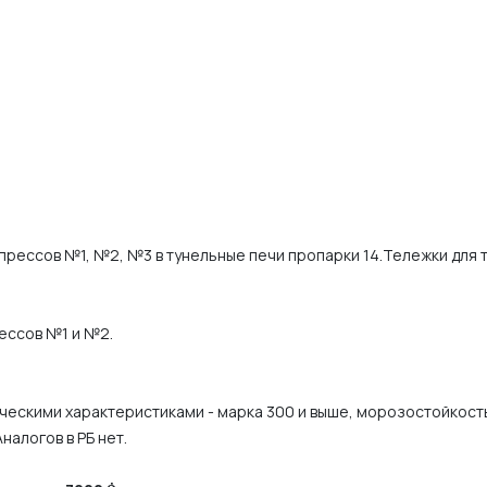
 прессов №1, №2, №3 в тунельные печи пропарки 14.Тележки для 
рессов №1 и №2.
ческими характеристиками - марка 300 и выше, морозостойкость
налогов в РБ нет.