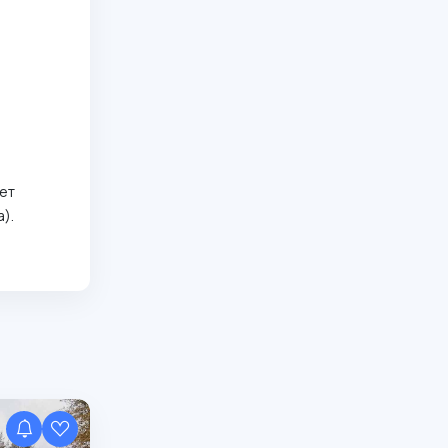
ет
.⁣⁣⠀