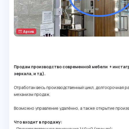
Архив
Продам производство современной мебели + инстагр
зеркала, и тд).
⁣⁣⠀
Отработан весь производственный цикл, долгосрочная р
механизм продаж. ⁣⁣⠀
⁣⁣⠀
Возможно управление удалённо, а также открытие производ
⁣⁣⠀
Что входит в продажу:
- Производственное помещение 140 м2 (аренда);⁣⁣⠀