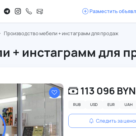
Разместить объяв
Производство мебели + инстаграмм для продаж
и + инстаграмм для п
113 096 BYN
RUB
USD
EUR
UAH
Следить за цено