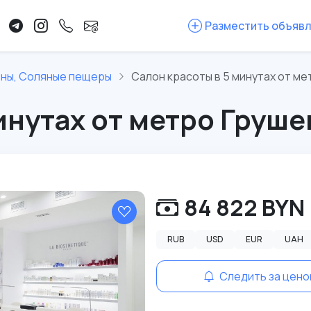
Разместить объяв
оны, Соляные пещеры
Салон красоты в 5 минутах от ме
инутах от метро Груше
84 822 BYN
RUB
USD
EUR
UAH
Следить за цено