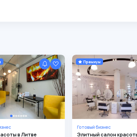
м
Премиум
изнес
Готовый бизнес
асоты в Литве
Элитный салон красот