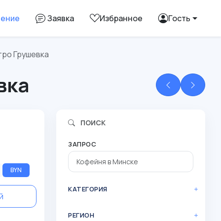
ление
Заявка
Избранное
Гость
тро Грушевка
вка
ПОИСК
ЗАПРОС
BYN
КАТЕГОРИЯ
й
РЕГИОН