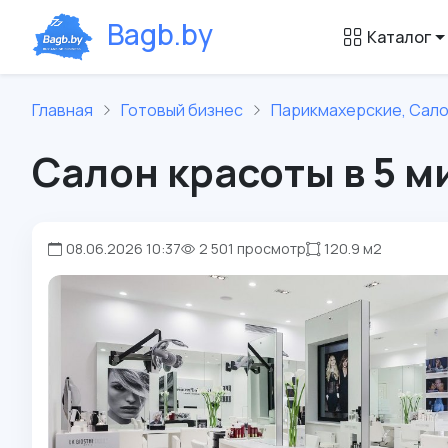
B
a
g
b
.
b
y
Каталог
Главная
Готовый бизнес
Парикмахерские, Сал
Салон красоты в 5 м
08.06.2026 10:37
2 501 просмотр
120.9 м2