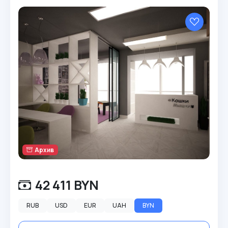
Архив
42 411 BYN
RUB
USD
EUR
UAH
BYN