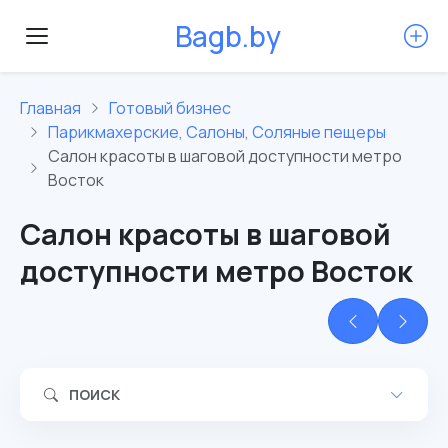
B
a
g
b
.
b
y
Главная
Готовый бизнес
Парикмахерские, Салоны, Соляные пещеры
Салон красоты в шаговой доступности метро
Восток
Салон красоты в шаговой
доступности метро Восток
ПОИСК