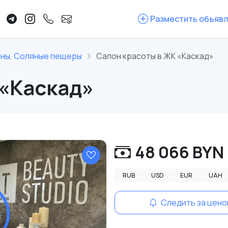
Разместить объяв
оны, Соляные пещеры
Салон красоты в ЖК «Каскад»
 «Каскад»
48 066 BYN
RUB
USD
EUR
UAH
Следить за цено