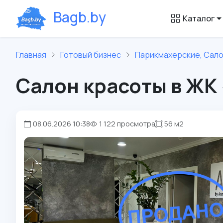
B
a
g
b
.
b
y
Каталог
Главная
Готовый бизнес
Парикмахерские, Сал
Салон красоты в ЖК
08.06.2026 10:38
1 122 просмотра
56 м2