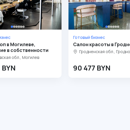
изнес
Готовый бизнес
оп в Могилеве,
Салон красоты в Гродн
ие в собственности
Гродненская обл., Гродн
ская обл., Могилев
2 BYN
90 477 BYN