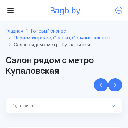
инск
Улица Кирова, 19 на карте Минска, ближайшее метро
B
a
g
b
.
b
y
Купаловская — Яндекс.Карт
Главная
Готовый бизнес
Парикмахерские, Салоны, Соляные пещеры
Салон рядом с метро Купаловская
Салон рядом с метро
Купаловская
ПОИСК