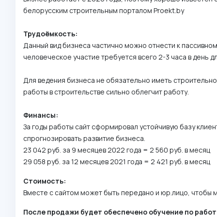
белорусским строительным порталом Proekt.by
Трудоёмкость:
Данный вид бизнеса частично можно отнести к пассивному
человеческое участие требуется всего 2-3 часа в день д
Для ведения бизнеса не обязательно иметь строительно
работы в строительстве сильно облегчит работу.
Финансы:
За годы работы сайт сформировал устойчивую базу клие
спрогнозировать развитие бизнеса.
23 042 руб. за 9 месяцев 2022 года = 2 560 руб. в месяц
29 058 руб. за 12 месяцев 2021 года = 2 421 руб. в месяц
Стоимость:
Вместе с сайтом может быть передано и юр.лицо, чтобы 
После продажи будет обеспечено обучение по работ