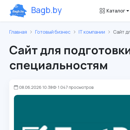
B
a
g
b
.
b
y
Каталог
Главная
Готовый бизнес
IT компании
Сайт д
Сайт для подготовк
специальностям
08.06.2026 10:38
1 047 просмотров