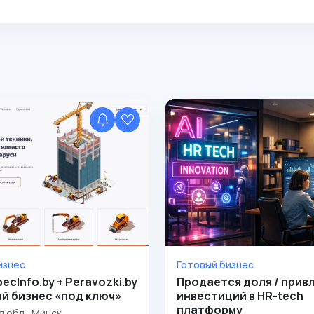
изнес
Готовый бизнес
ecInfo.by + Peravozki.by
Продается доля / прив
й бизнес «под ключ»
инвестиций в HR-tech
платформу
 обл., Минск