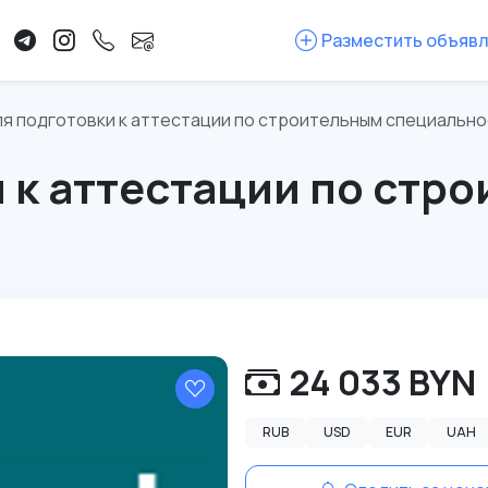
Разместить объяв
ля подготовки к аттестации по строительным специальн
и к аттестации по стр
24 033 BYN
RUB
USD
EUR
UAH