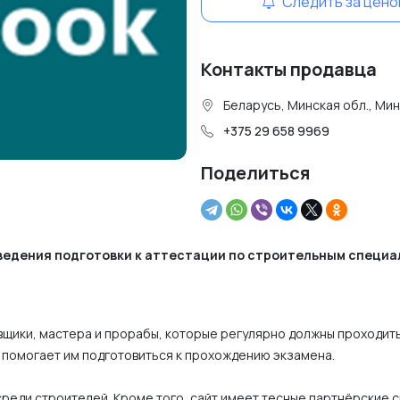
Следить за цено
Контакты продавца
Беларусь, Минская обл., Ми
+375 29 658 9969
Поделиться
роведения подготовки к аттестации по строительным специ
вщики, мастера и прорабы, которые регулярно должны проходит
y помогает им подготовиться к прохождению экзамена.
среди строителей. Кроме того, сайт имеет тесные партнёрские с