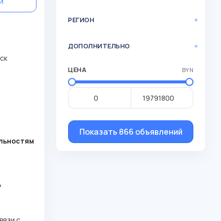
й
РЕГИОН
ДОПОЛНИТЕЛЬНО
нск
ЦЕНА
BYN
Показать 866 объявлений
альностям
ь
вязи с