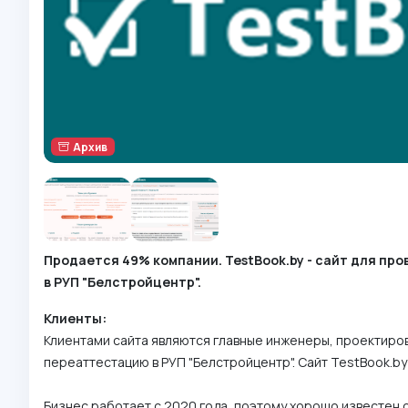
Архив
Продается 49% компании. TestBook.by - сайт для п
в РУП "Белстройцентр".
Клиенты:
Клиентами сайта являются главные инженеры, проектиро
переаттестацию в РУП "Белстройцентр". Сайт TestBook.b
Бизнес работает с 2020 года, поэтому хорошо известен 