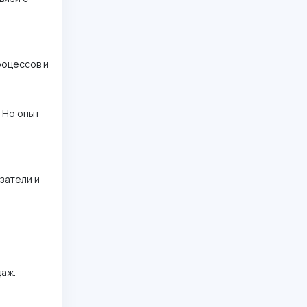
роцессов и
 Но опыт
затели и
даж.