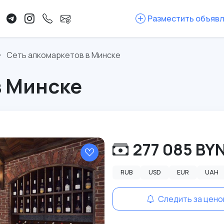
Разместить объяв
Сеть алкомаркетов в Минске
в Минске
277 085 BY
RUB
USD
EUR
UAH
Следить за цено