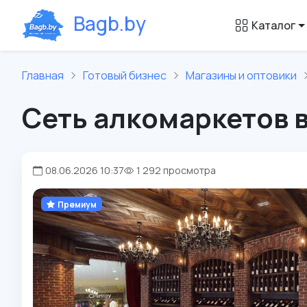
B
a
g
b
.
b
y
Каталог
Главная
Готовый бизнес
Магазины и оптовики
Сеть алкомаркетов 
08.06.2026 10:37
1 292 просмотра
Премиум