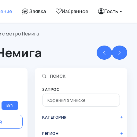
ление
Заявка
Избранное
Гость
 с метро Немига
 Немига
ПОИСК
ЗАПРОС
BYN
КАТЕГОРИЯ
й
РЕГИОН