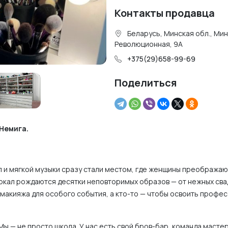
Контакты продавца
Беларусь, Минская обл., Мин
Революционная, 9А
+375(29)658-99-69
Поделиться
Немига.
ал и мягкой музыки сразу стали местом, где женщины преображаю
еркал рождаются десятки неповторимых образов — от нежных сва
 макияжа для особого события, а кто-то — чтобы освоить профе
Мы — не просто школа. У нас есть свой бров-бар, команда масте