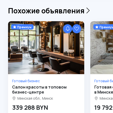
Похожие объявления
Премиум
Премиу
Готовый бизнес
Готовый б
Салон красоты в топовом
Готовая 
бизнес-центре
в Минск
Минская обл., Минск
Минская
339 288 BYN
19 79