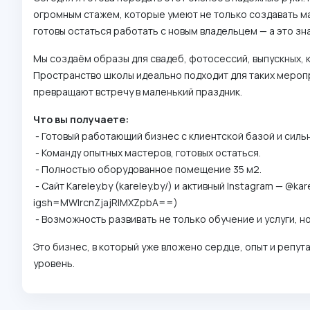
огромным стажем, которые умеют не только создавать ма
готовы остаться работать с новым владельцем — а это зна
Мы создаём образы для свадеб, фотосессий, выпускных, 
Пространство школы идеально подходит для таких меропр
превращают встречу в маленький праздник.
Что вы получаете:
- Готовый работающий бизнес с клиентской базой и силь
- Команду опытных мастеров, готовых остаться.
- Полностью оборудованное помещение 35 м2.
- Сайт Kareley.by (kareley.by/) и активный Instagram — 
igsh=MWlrcnZjajRlMXZpbA==)
- Возможность развивать не только обучение и услуги, н
Это бизнес, в который уже вложено сердце, опыт и репута
уровень.