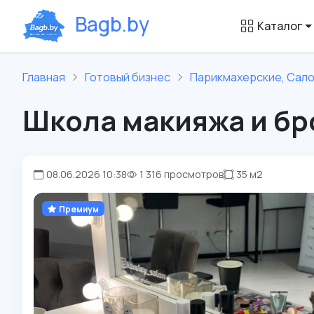
B
a
g
b
.
b
y
Каталог
Главная
Готовый бизнес
Парикмахерские, Сал
Школа макияжа и бр
08.06.2026 10:38
1 316 просмотров
35 м2
Премиум