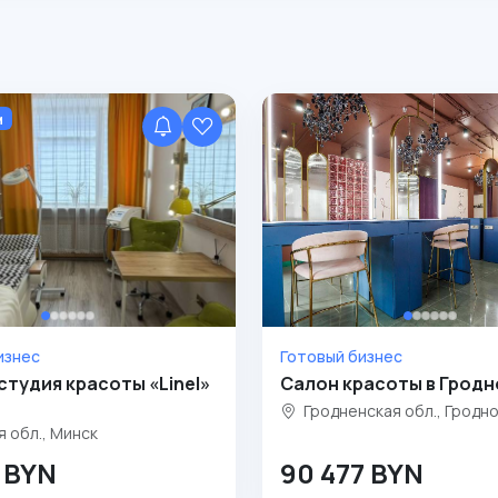
м
изнес
Готовый бизнес
студия красоты «Linel»
Салон красоты в Гродн
е
Гродненская обл., Гродн
 обл., Минск
2 BYN
90 477 BYN