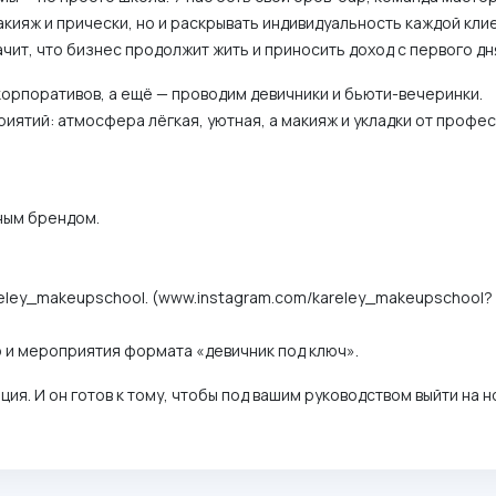
кияж и прически, но и раскрывать индивидуальность каждой клие
чит, что бизнес продолжит жить и приносить доход с первого дн
корпоративов, а ещё — проводим девичники и бьюти-вечеринки.
иятий: атмосфера лёгкая, уютная, а макияж и укладки от профе
ным брендом.
@kareley_makeupschool. (www.instagram.com/kareley_makeupschool?
о и мероприятия формата «девичник под ключ».
ция. И он готов к тому, чтобы под вашим руководством выйти на 