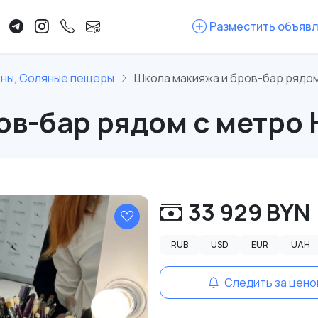
Разместить объяв
оны, Соляные пещеры
Школа макияжа и бров-бар рядом
ов-бар рядом с метро
33 929 BYN
RUB
USD
EUR
UAH
Следить за цено