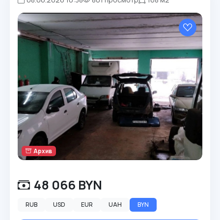
Архив
48 066 BYN
RUB
USD
EUR
UAH
BYN