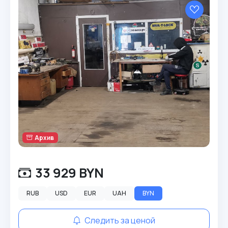
Архив
33 929 BYN
RUB
USD
EUR
UAH
BYN
Следить за ценой