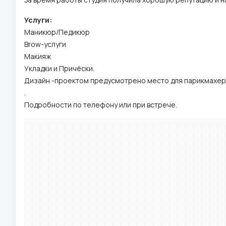
Услуги:
Маникюр/Педикюр
Brow-услуги
Макияж
Укладки и Причёски.
Дизайн -проектом предусмотрено место для парикмахерс
.
Подробности по телефону или при встрече.
Минск
Проспект Дзержинского, 3Б на карте Минска, ближайшее метро Груше