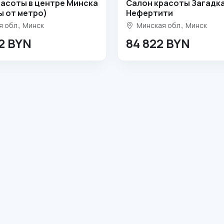
расоты в центре Минска
Салон красоты Загадк
ы от метро)
Нефертити
 обл., Минск
Минская обл., Минск
52 BYN
84 822 BYN