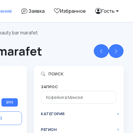
ление
Заявка
Избранное
Гость
auty bar marafet
marafet
ПОИСК
ЗАПРОС
BYN
КАТЕГОРИЯ
й
РЕГИОН