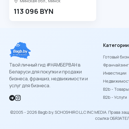
Минская обл., Минск
113 096 BYN
Категории
Готовый биз
Твой личный гид #НАМБЕРВАН в
Франчайзинг
Беларуси для покупки и продажи
Инвестиции
бизнеса, франшиз, недвижимости и
Недвижимост
услуг для бизнеса.
B2b - Товар
B2b - Услуги
©2005 - 2026 Bagb.by. SCHOSᶳHIRO LLC INC MEDIA. Права з
ссылка ОБЯЗАТЕЛ