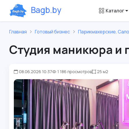
B
a
g
b
.
b
y
Каталог
Главная
Готовый бизнес
Парикмахерские, Сал
Студия маникюра и п
08.06.2026 10:37
1 186 просмотров
25 м2