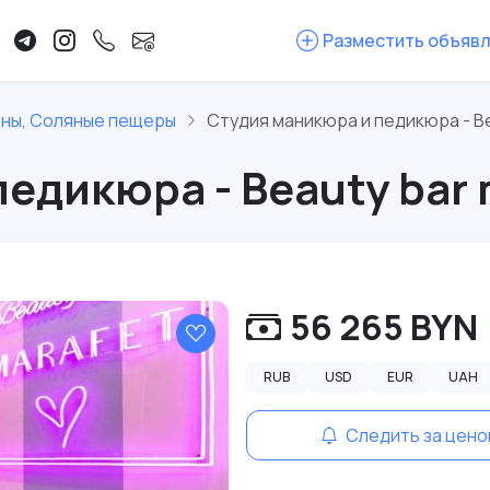
Разместить объяв
оны, Соляные пещеры
Студия маникюра и педикюра - Be
едикюра - Beauty bar 
56 265 BYN
RUB
USD
EUR
UAH
Следить за цено