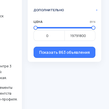
ДОПОЛНИТЕЛЬНО
нск
ЦЕНА
BYN
Показать 863 объявления
ентре 3
й
окая.
лементы
гентств
м-профиля.