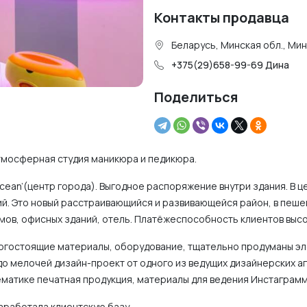
Контакты продавца
Беларусь, Минская обл., Ми
+375(29)658-99-69 Дина
Поделиться
тмосферная студия маникюра и педикюра.
ean’(центр города). Выгодное распоряжение внутри здания. В ц
й. Это новый расстраивающийся и развивающейся район, в пеше
омов, офисных зданий, отель. Платёжеспособность клиентов выс
рогостоящие материалы, оборудование, тщательно продуманы э
до мелочей дизайн-проект от одного из ведущих дизайнерских а
ематике печатная продукция, материалы для ведения Инстаграм
аработала клиентскую базу.