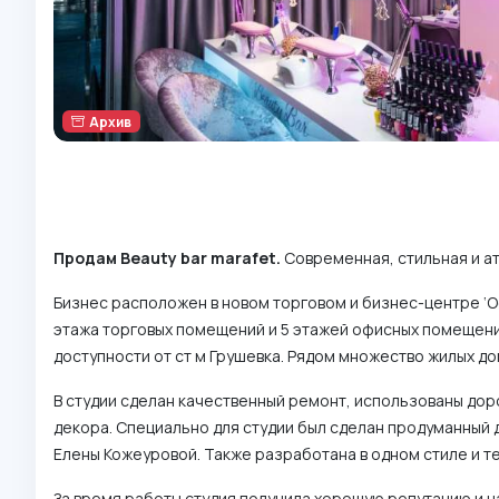
Архив
Продам Beauty bar marafet.
Современная, стильная и а
Бизнес расположен в новом торговом и бизнес-центре ‘Oc
этажа торговых помещений и 5 этажей офисных помещени
доступности от ст м Грушевка. Рядом множество жилых д
В студии сделан качественный ремонт, использованы до
декора. Специально для студии был сделан продуманный 
Елены Кожеуровой. Также разработана в одном стиле и т
За время работы студия получила хорошую репутацию и н