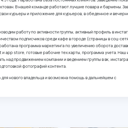
ктован. В нашей команде работают лучшие повара и бармены. З
 свои курьеры и приложение для курьеров, в обеденное и вечер
проводим работу по активности группы, активный профиль в инста
ичеством подписчиков среди кафе в городе (страницы в соц-сет
зработана программа маркетинга по увеличению оборота доставк
et и app store, готовые рабочие тех.карты, программа учета. Наш
ть над продвижением компании и ведением группы в вк, инстагр
одготовкой фотографий контента.
 для нового владельца и возможна помощь в дальнейшем с