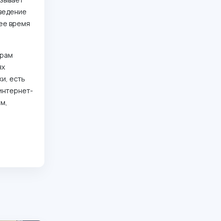
аведение
нее время
грам
ях
и, есть
 интернет-
ам,