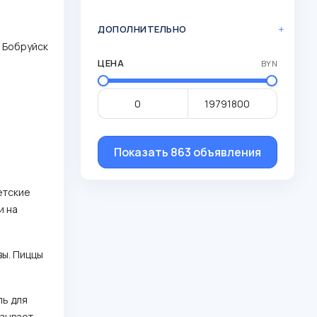
ДОПОЛНИТЕЛЬНО
, Бобруйск
ЦЕНА
BYN
Показать 863 объявления
етские
и на
вы. Пиццы
ль для
азывает