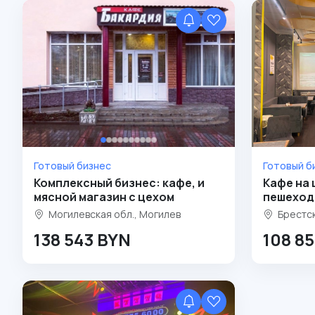
Готовый бизнес
Готовый б
Комплексный бизнес: кафе, и
Кафе на
мясной магазин с цехом
пешеход
Могилевская обл., Могилев
Брестск
138 543 BYN
108 8