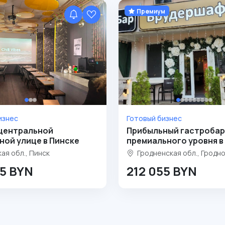
Премиум
изнес
Готовый бизнес
 центральной
Прибыльный гастробар
ной улице в Пинске
премиального уровня в
ая обл., Пинск
Гродненская обл., Гродн
55 BYN
212 055 BYN