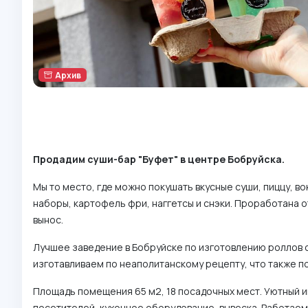
Архив
Продадим суши-бар "Буфет" в центре Бобруйска.
Мы то место, где можно покушать вкусные суши, пиццу, во
наборы, картофель фри, наггетсы и снэки. Проработана 
вынос.
Лучшее заведение в Бобруйске по изготовлению роллов 
изготавливаем по неаполитанскому рецепту, что также 
Площадь помещения 65 м2, 18 посадочных мест. Уютный и
посетителей, кухонное оборудование, вывеска. Работаем 