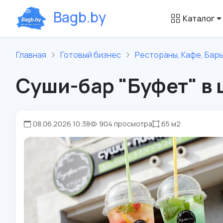
B
a
g
b
.
b
y
Каталог
Главная
Готовый бизнес
Рестораны, Кафе, Бары
Суши-бар "Буфет" в
08.06.2026 10:38
904 просмотра
65 м2