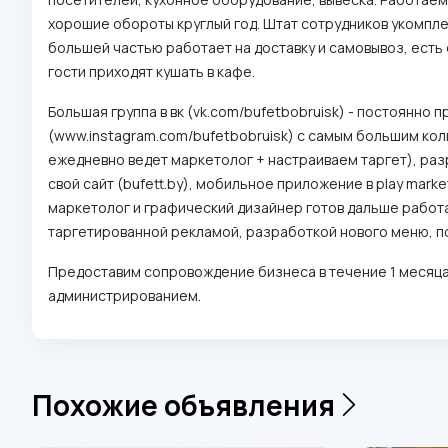
хорошие обороты круглый год. Штат сотрудников укомпле
большей частью работает на доставку и самовывоз, есть
гости приходят кушать в кафе.
Большая группа в вк (vk.com/bufetbobruisk) - постоянно 
(www.instagram.com/bufetbobruisk) с самым большим кол
ежедневно ведет маркетолог + настраиваем таргет), ра
свой сайт (bufett.by), мобильное приложение в play mark
маркетолог и графический дизайнер готов дальше работа
таргетированной рекламой, разработкой нового меню, п
Предоставим сопровождение бизнеса в течение 1 месяца
администрированием.
Похожие объявления