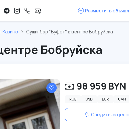
Разместить объяв
, Казино
Суши-бар "Буфет" в центре Бобруйска
 центре Бобруйска
98 959 BYN
RUB
USD
EUR
UAH
Следить за цено