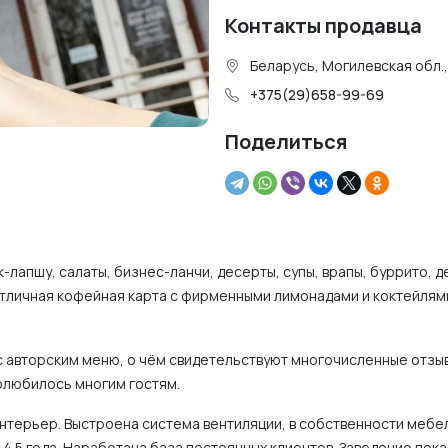
Контакты продавца
Беларусь, Могилевская обл.
+375(29)658-99-69
Поделиться
к-лапшу, салаты, бизнес-ланчи, десерты, супы, врапы, буррито, д
отличная кофейная карта с фирменными лимонадами и коктейлям
с авторским меню, о чём свидетельствуют многочисленные отзы
полюбилось многим гостям.
нтерьер. Выстроена система вентиляции, в собственности мебе
4.5 года. Наработана база постоянных клиентов. Заведение пок