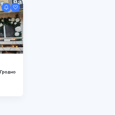
 Гродно
о