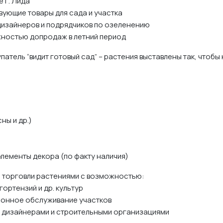
 г. Лида
вующие товары для сада и участка
дизайнеров и подрядчиков по озеленению
ожностью допродаж в летний период
атель “видит готовый сад” – растения выставлены так, чтобы 
ны и др.)
элементы декора (по факту наличия)
й торговли растениями с возможностью:
гортензий и др. культур
езонное обслуживание участков
 дизайнерами и строительными организациями