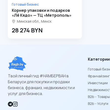
Готовый бизнес
Корнер упаковки и подарков
«Лё Кядо» — ТЦ «Метрополь»
Минская обл., Минск
28 274 BYN
Категории
Готовый биз
Твой личный гид #НАМБЕРВАН в
Франчайзинг
Беларуси для покупки и продажи
Инвестиции
бизнеса, франшиз, недвижимости и
Недвижимост
услуг для бизнеса.
B2b - Товар
B2b - Услуги