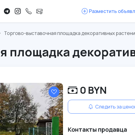
Разместить объяв
Торгово-выставочная площадка декоративных растен
я площадка декорати
0 BYN
Следить за цено
Контакты продавца