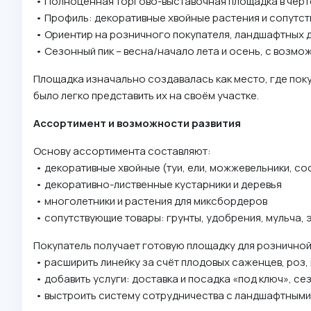
• Полноценная торгово-выставочная площадка в черте
• Профиль: декоративные хвойные растения и сопутст
• Ориентир на розничного покупателя, ландшафтных 
• Сезонный пик – весна/начало лета и осень, с возм
Площадка изначально создавалась как место, где покуп
было легко представить их на своём участке.
Ассортимент и возможности развития
Основу ассортимента составляют:
• декоративные хвойные (туи, ели, можжевельники, сос
• декоративно-лиственные кустарники и деревья
• многолетники и растения для миксбордеров
• сопутствующие товары: грунты, удобрения, мульча, 
Покупатель получает готовую площадку для рознично
• расширить линейку за счёт плодовых саженцев, роз, 
• добавить услуги: доставка и посадка «под ключ», с
• выстроить систему сотрудничества с ландшафтными