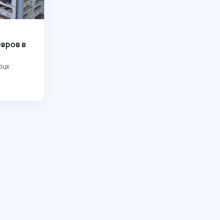
вров в
оцк