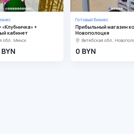
изнес
Готовый бизнес
+ «Клубничка» +
Прибыльный магазин ко
ый кабинет
Новополоцке
 обл., Минск
Витебская обл., Новопол
4 BYN
0 BYN