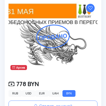
Архив
778 BYN
RUB
USD
EUR
UAH
BYN