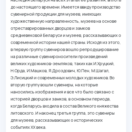
до настоящего времени. Имеется ввиду производство
сувенирной продукции для музеев, имеющих
художественную направленность, музеев на основе
отреставрированных дворцов и замков
средневековой Беларуси и музеев, рассказывающих о
современной истории нашей страны. Исходя из этого,
в первую группу сувениров вошло репродуцирование
на различные сувенироносители произведений
великих художников-земляков, таких как И.Хруцкий,
Н.Орда, И.Машков, Я.Дроздович, Ю.Пен, М.Шагал,
Э.Лисицкий и современных молодых художников. Во
вторую группу вошли сувениры, на которые
наносились изображения и все что было связано с
историей дворцов и замков, в основном периода,
когда Беларусь входила в состав Великого княжества
литовского. И наконец третья группа, это сувениры
для музеев, рассказывающих о исторических
событиях ХХ века.