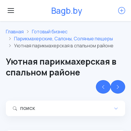
B
a
g
b
.
b
y
Главная
Готовый бизнес
Парикмахерские, Салоны, Соляные пещеры
Уютная парикмахерская в спальном районе
Уютная парикмахерская в
спальном районе
ПОИСК