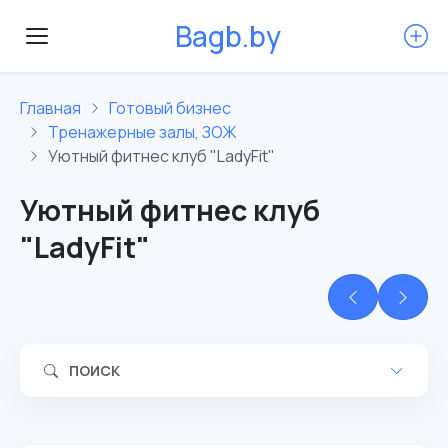
B
a
g
b
.
b
y
Главная
Готовый бизнес
Тренажерные залы, ЗОЖ
Уютный фитнес клуб "LadyFit"
Уютный фитнес клуб
"LadyFit"
ПОИСК