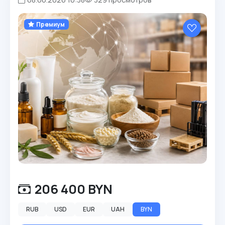
Премиум
206 400 BYN
RUB
USD
EUR
UAH
BYN