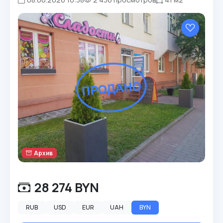
Архив
28 274 BYN
RUB
USD
EUR
UAH
BYN