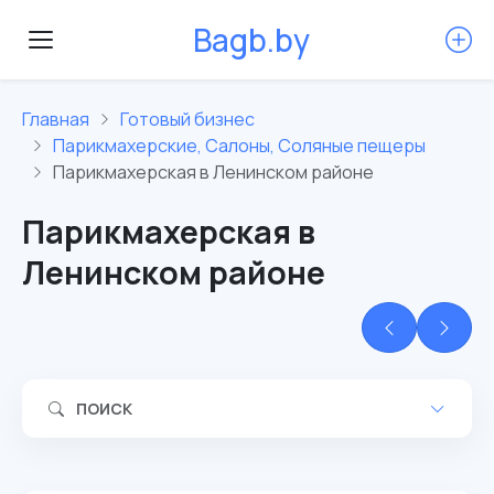
B
a
g
b
.
b
y
Главная
Готовый бизнес
Парикмахерские, Салоны, Соляные пещеры
Парикмахерская в Ленинском районе
Парикмахерская в
Ленинском районе
ПОИСК