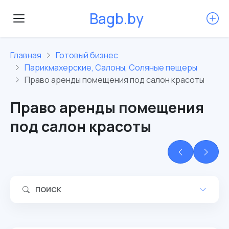
B
a
g
b
.
b
y
Главная
Готовый бизнес
Парикмахерские, Салоны, Соляные пещеры
Право аренды помещения под салон красоты
Право аренды помещения
под салон красоты
ПОИСК